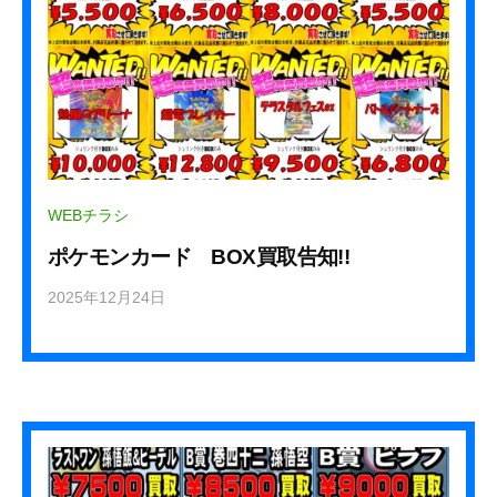
s
？
t
a
f
f
WEBチラシ
ポケモンカード BOX買取告知!!
2025年12月24日
b
y
k
u
r
e
h
a