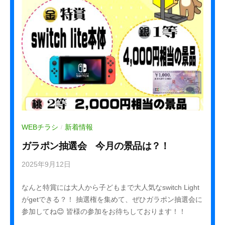
a
f
f
WEBチラシ
新着情報
/
ガラポン抽選会 今月の景品は？！
2025年9月12日
b
y
なんと特賞には大人から子どもまで大人気なswitch Light
k
がgetできる？！ 抽選権を集めて、ぜひガラポン抽選会に
u
参加してね😊 皆様の参加をお待ちしております！！
r
e