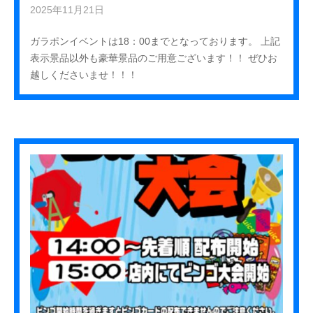
2025年11月21日
b
y
ガラポンイベントは18：00までとなっております。 上記
k
表示景品以外も豪華景品のご用意ございます！！ ぜひお
u
越しくださいませ！！！
r
e
h
a
_
s
t
a
f
f