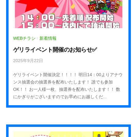
WEBチラシ
新着情報
/
ゲリライベント開催のお知らせ✅
2025年9月22日
b
y
ゲリライベント開催決定！！！！ 明日14：00よりアナウ
k
ンス抽選会の抽選券を配布いたします！ 誰でも参加
u
OK！！ お一人様一枚、抽選券を配布いたします！！ 数
r
にかぎりがございますのでお早めにお越しくだ...
e
h
a
_
s
t