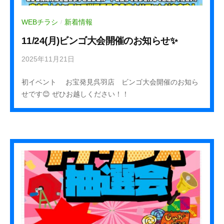
WEBチラシ
新着情報
/
11/24(月)ビンゴ大会開催のお知らせ✨
2025年11月21日
b
y
初イベント お宝発見呉羽店 ビンゴ大会開催のお知ら
k
せです😊 ぜひお越しください！！
u
r
e
h
a
_
s
t
a
f
f