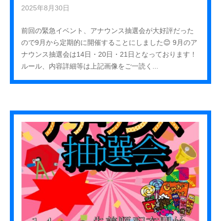
2025年8月30日
b
y
前回の緊急イベント、アナウンス抽選会が大好評だった
k
ので9月から定期的に開催することにしました😊 9月のア
u
ナウンス抽選会は14日・20日・21日となっております！
r
ルール、内容詳細等は上記画像をご一読く...
e
h
a
_
s
t
a
f
f