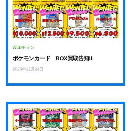
お
う
ち
に
眠
っ
て
WEBチラシ
い
ポケモンカード BOX買取告知!!
る
お
2025年12月24日
b
宝
y
、
k
あ
u
り
r
e
ま
h
せ
a
ん
_
か