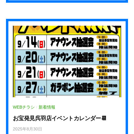
h
a
_
s
t
a
f
f
WEBチラシ
新着情報
/
お宝発見呉羽店イベントカレンダー📆
2025年8月30日
b