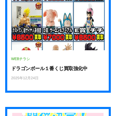
_
s
t
a
f
f
WEBチラシ
ドラゴンボール１番くじ買取強化中
2025年12月24日
b
y
k
u
r
e
h