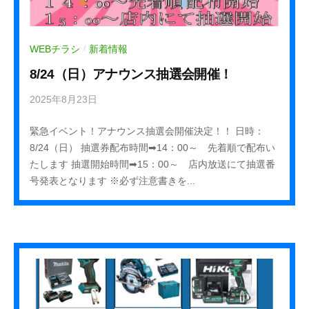
WEBチラシ
新着情報
/
8/24（日）アナウンス抽選会開催！
2025年8月23日
b
y
緊急イベント！アナウンス抽選会開催決定！！ 日時：
k
8/24（日） 抽選券配布時間➡14：00～ 先着順で配布い
u
たします 抽選開始時間➡15：00～ 店内放送にて抽選番
r
号発表となります ※必ず注意書きを...
e
h
a
_
s
t
a
f