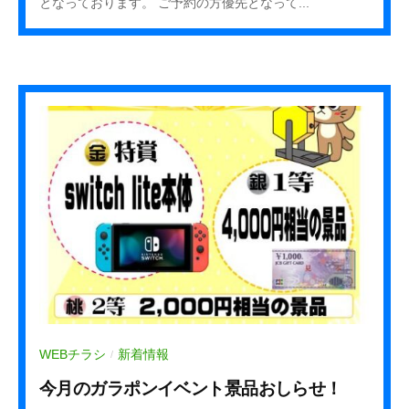
となっております。 ご予約の方優先となって...
e
h
a
_
s
t
a
f
f
WEBチラシ
新着情報
/
今月のガラポンイベント景品おしらせ！