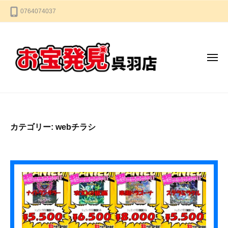
お
コ
0764074037
宝
ン
発
テ
見
ン
呉
メ
羽
ツ
ニ
店
へ
ュ
ー
ス
お
な
キ
宝
ん
ッ
で
発
カテゴリー:
webチラシ
プ
も
見
買
呉
い
羽
取
店
り
ま
す
★