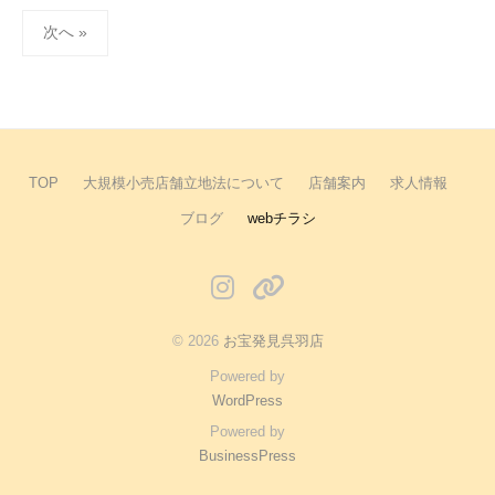
_
投
次へ »
s
稿
t
の
a
ペ
f
ー
f
ジ
TOP
大規模小売店舗立地法について
店舗案内
求人情報
送
ブログ
webチラシ
り
instagram
X
© 2026
お宝発見呉羽店
Powered by
WordPress
Powered by
BusinessPress