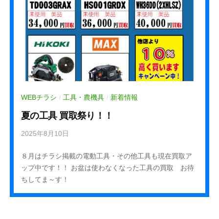
f
WEBチラシ
工具・農機具
新着情報
/
/
夏の工具 買取祭り！！
2025年8月10日
b
y
８月はチラシ掲載の電動工具・その他工具も現在買取ア
k
ップ中です！！ お盆は使わなくなった工具の買取 お待
u
ちしてま～す！
r
e
h
a