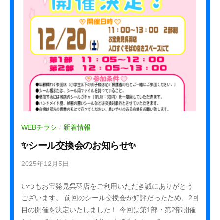
a
_
s
t
a
f
f
WEBチラシ
新着情報
/
✨シール交換会のお知らせ✨
2025年12月5日
b
y
いつもお宝発見呉羽店をご利用いただき誠にありがとう
k
ございます。 前回のシール交換会が好評だったため、2回
u
目の開催を決定いたしました！ 今回は第1部・第2部開催
r