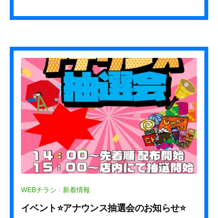
y
k
u
r
e
h
a
_
s
t
a
f
f
WEBチラシ
新着情報
/
イベント⭐アナウンス抽選会のお知らせ⭐