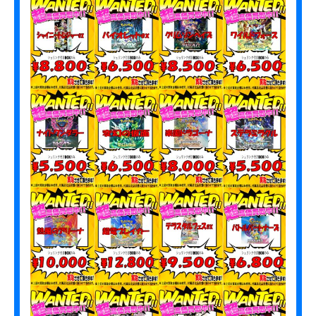
r
お
e
う
h
ち
a
に
_
眠
s
っ
t
て
a
い
f
る
f
お
宝
、
あ
り
ま
せ
ん
か