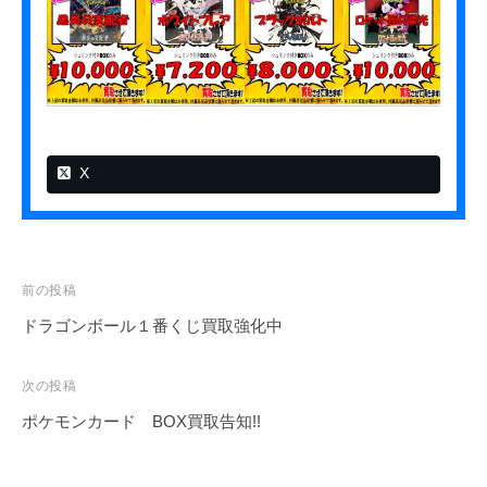
？
X
投
前の投稿
稿
ドラゴンボール１番くじ買取強化中
ナ
ビ
次の投稿
ゲ
ポケモンカード BOX買取告知!!
ー
シ