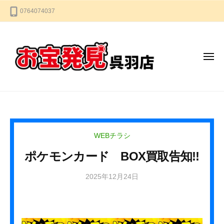
お
コ
0764074037
宝
ン
発
テ
見
ン
呉
メ
羽
ツ
ニ
店
へ
ュ
ー
ス
お
な
キ
宝
ん
ッ
で
発
プ
も
見
WEBチラシ
買
呉
い
ポケモンカード BOX買取告知!!
羽
取
店
2025年12月24日
b
り
y
ま
k
す
u
★