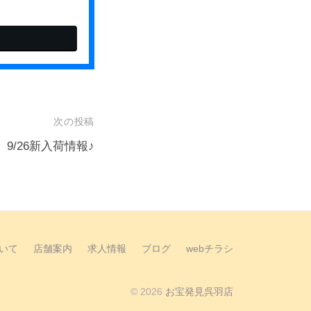
次の投稿
9/26新入荷情報♪
いて
店舗案内
求人情報
ブログ
webチラシ
© 2026
お宝発見呉羽店