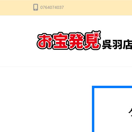
コ
宝
0764074037
ン
発
テ
見
ン
呉
ツ
羽
へ
店
ス
お
な
キ
ん
宝
ッ
で
発
プ
も
見
買
呉
い
羽
取
店
り
ま