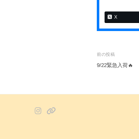
X
投
前の投稿
稿
9/22緊急入荷🔥
ナ
ビ
ゲ
ー
instagram
X
シ
ョ
ン