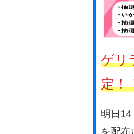
ゲリ
定！
明日1
を配布