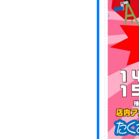
り
ま
せ
ん
か
？