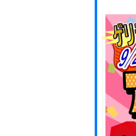
す
★
お
う
ち
に
眠
っ
て
い
る
お
宝
、
あ