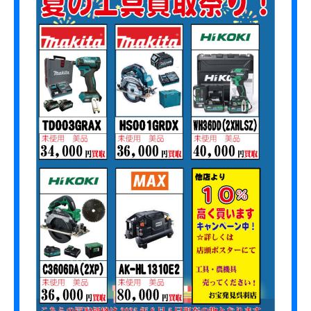
r
お
e
う
h
ち
a
に
_
眠
s
っ
t
て
a
い
f
る
f
お
宝
、
あ
り
ま
せ
ん
か