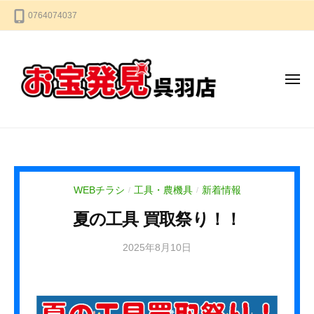
お
コ
0764074037
宝
ン
発
テ
見
ン
呉
メ
羽
ツ
ニ
店
へ
ュ
ー
ス
お
な
キ
宝
ん
ッ
で
発
プ
も
見
WEBチラシ
工具・農機具
新着情報
/
/
買
呉
い
夏の工具 買取祭り！！
羽
取
店
2025年8月10日
b
り
y
ま
k
す
u
★