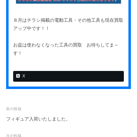
？
８月はチラシ掲載の電動工具・その他工具も現在買取
アップ中です！！
お盆は使わなくなった工具の買取 お待ちしてま～
す！
X
投
前の投稿
稿
フィギュア入荷いたしました。
ナ
ビ
次の投稿