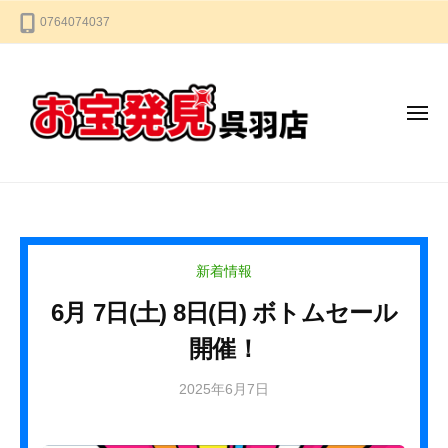
お
コ
0764074037
宝
ン
発
テ
見
ン
呉
メ
羽
ツ
ニ
店
へ
ュ
ー
ス
お
な
キ
宝
ん
ッ
で
発
プ
も
見
新着情報
買
呉
い
6月 7日(土) 8日(日) ボトムセール
羽
取
開催！
店
り
ま
2025年6月7日
b
す
y
★
k