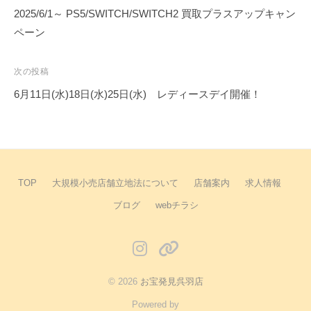
？
稿
2025/6/1～ PS5/SWITCH/SWITCH2 買取プラスアップキャン
ナ
ペーン
ビ
ゲ
次の投稿
ー
6月11日(水)18日(水)25日(水) レディースデイ開催！
シ
ョ
ン
TOP
大規模小売店舗立地法について
店舗案内
求人情報
ブログ
webチラシ
instagram
X
© 2026
お宝発見呉羽店
Powered by