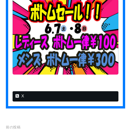
お
u
う
r
ち
e
に
h
眠
a
っ
_
て
s
t
い
a
る
f
お
f
宝
、
あ
X
り
ま
せ
ん
か
投
前の投稿